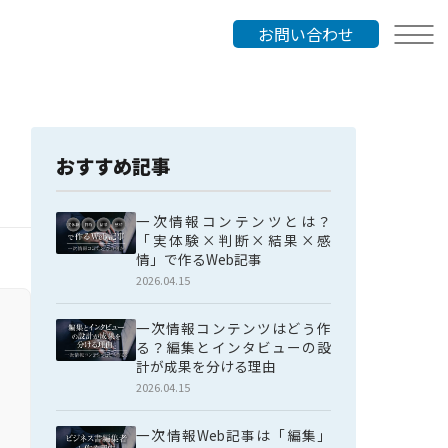
お問い合わせ
おすすめ記事
一次情報コンテンツとは？
「実体験×判断×結果×感
情」で作るWeb記事
2026.04.15
一次情報コンテンツはどう作
る？編集とインタビューの設
計が成果を分ける理由
2026.04.15
一次情報Web記事は「編集」