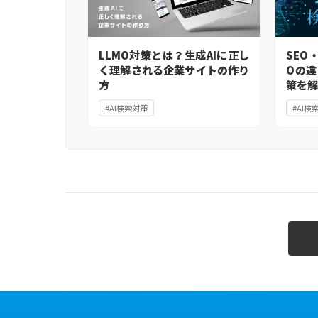
LLMO対策とは？生成AIに正し
SEO
く理解される企業サイトの作り
Oの違
方
策を
#AI検索対策
#AI検