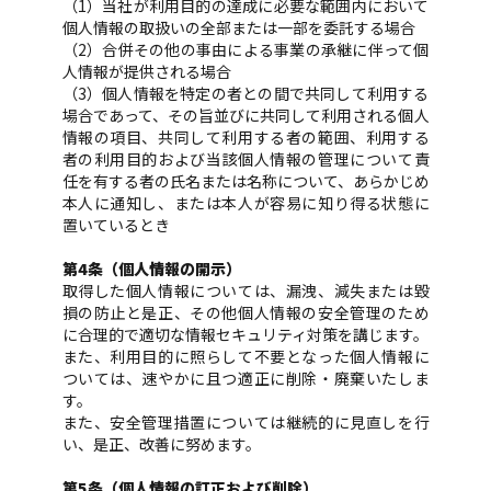
（1）当社が利用目的の達成に必要な範囲内において
個人情報の取扱いの全部または一部を委託する場合
（2）合併その他の事由による事業の承継に伴って個
人情報が提供される場合
（3）個人情報を特定の者との間で共同して利用する
場合であって、その旨並びに共同して利用される個人
情報の項目、共同して利用する者の範囲、利用する
者の利用目的および当該個人情報の管理について責
任を有する者の氏名または名称について、あらかじめ
本人に通知し、または本人が容易に知り得る状態に
置いているとき
第4条（個人情報の開示）
取得した個人情報については、漏洩、減失または毀
損の防止と是正、その他個人情報の安全管理のため
に合理的で適切な情報セキュリティ対策を講じます。
また、利用目的に照らして不要となった個人情報に
ついては、速やかに且つ適正に削除・廃棄いたしま
す。
また、安全管理措置については継続的に見直しを行
い、是正、改善に努めます。
第5条（個人情報の訂正および削除）