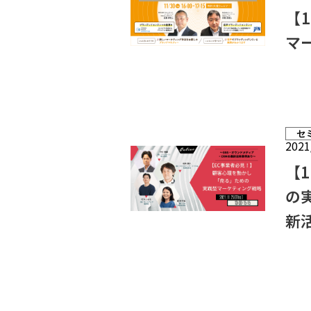
【
マ
セ
2021
【
の
新