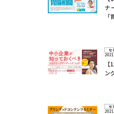
ナ
「
セ
2021
【
ン
セ
2021