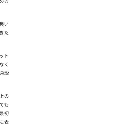
める
良い
きた
ット
なく
通説
上の
ても
最初
に表