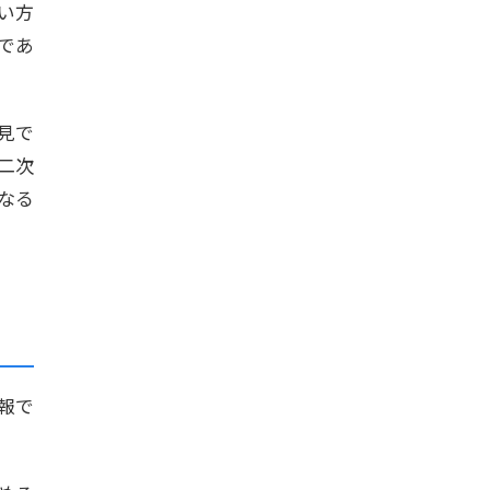
い方
であ
見で
二次
なる
報で