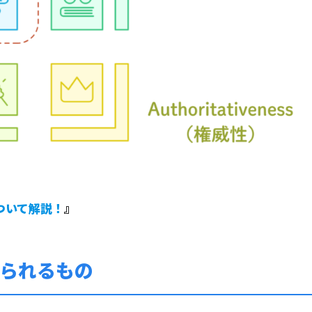
ついて解説！
』
められるもの