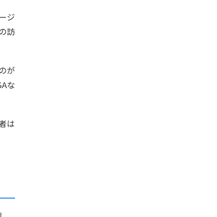
ージ
の訪
のが
Aな
。
者は
し、