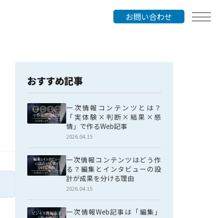
お問い合わせ
おすすめ記事
一次情報コンテンツとは？
「実体験×判断×結果×感
情」で作るWeb記事
2026.04.15
一次情報コンテンツはどう作
る？編集とインタビューの設
計が成果を分ける理由
2026.04.15
一次情報Web記事は「編集」