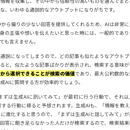
る情報を収集し、その中から信頼性の高いものを選んでまと
な、いわゆる通説的なアウトプットになりがちです。
から偏りの少ない回答を提供してくれるため、AIは非常に
自身の主張や想いを伝えたいと思った時には、一般的であり
ても言えません。
的な通説になってしまうので、どの記事も似たようなアウトプ
みると、似たような記事ばかりが表示され、検索する意味が
報から選択できることが検索の価値
であり、最大公約数的な
成AIに質問する方が効率的でしょう。
まずは生成AIに訊いてみて」が最初に行う行動で、それ以
する行動に移ると予想されます。生成AIも、「情報を教え
に進化すると思うので、「まずは生成AIと話してみて」が
の回答に飽き足らなかった人だけが検索するので、検索結果