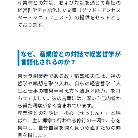
産業僧との対話、および対話を通じて貴社の
経営哲学を言語化した文書（グッド・アンセス
ター・マニュフェスト）の提供をセットとし
ております。
なぜ、産業僧との対話で経営哲学が
言語化されるのか？
京セラ創業者である故・稲盛和夫氏は、禅の
哲学や瞑想を取り入れ、自らの経営哲学「人
生と仕事の結果＝考え方×熱意×能力」を打
ち立てました。彼の言葉には、深い自己内省か
ら得た洞察が多く含まれています。
産業僧との対話は「摂心（せっしん）」と呼
ばれ、主に禅宗で行われる修行の一環で、心を
集中し、自分自身を深く見つめ直すための時
間を指します。